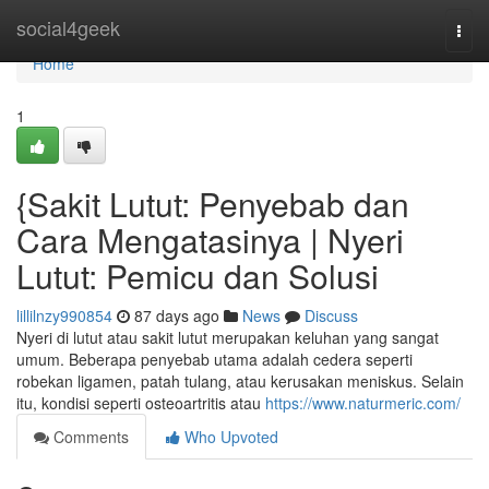
Home
social4geek
Togg
navi
Home
1
{Sakit Lutut: Penyebab dan
Cara Mengatasinya | Nyeri
Lutut: Pemicu dan Solusi
lillilnzy990854
87 days ago
News
Discuss
Nyeri di lutut atau sakit lutut merupakan keluhan yang sangat
umum. Beberapa penyebab utama adalah cedera seperti
robekan ligamen, patah tulang, atau kerusakan meniskus. Selain
itu, kondisi seperti osteoartritis atau
https://www.naturmeric.com/
Comments
Who Upvoted