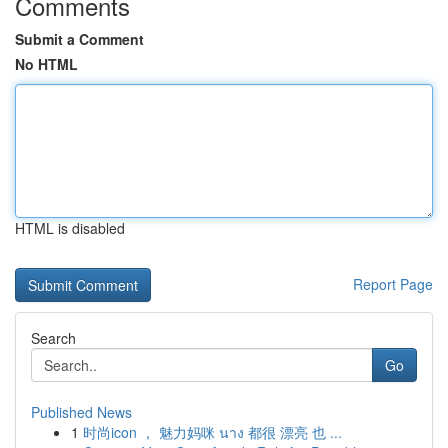
Comments
Submit a Comment
No HTML
HTML is disabled
Report Page
Search
Go
Published News
1
时尚icon ， 魅力妈咪 นาง 都很 漂亮 也 ...