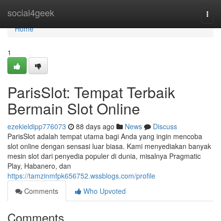
Home
social4geek
Togg
navi
Home
1
ParisSlot: Tempat Terbaik
Bermain Slot Online
ezekieldipp776073
88 days ago
News
Discuss
ParisSlot adalah tempat utama bagi Anda yang ingin mencoba
slot online dengan sensasi luar biasa. Kami menyediakan banyak
mesin slot dari penyedia populer di dunia, misalnya Pragmatic
Play, Habanero, dan
https://tamzinmfpk656752.wssblogs.com/profile
Comments
Who Upvoted
Comments