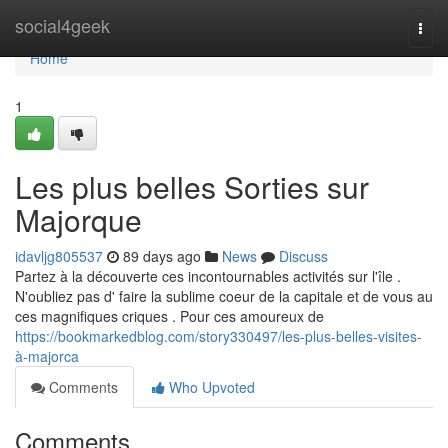
Home
social4geek
Togg
navi
Home
1
Les plus belles Sorties sur
Majorque
idavljg805537
89 days ago
News
Discuss
Partez à la découverte ces incontournables activités sur l'île .
N'oubliez pas d' faire la sublime coeur de la capitale et de vous au
ces magnifiques criques . Pour ces amoureux de
https://bookmarkedblog.com/story330497/les-plus-belles-visites-
à-majorca
Comments
Who Upvoted
Comments