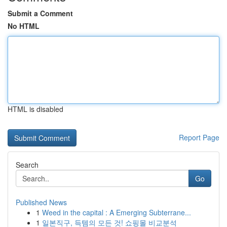
Submit a Comment
No HTML
HTML is disabled
Report Page
Search
Go
Published News
1
Weed in the capital : A Emerging Subterrane...
1
일본직구, 득템의 모든 것! 쇼핑몰 비교분석