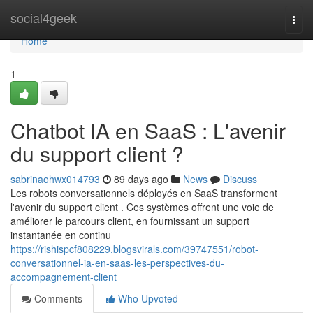
Home
social4geek
Togg
navi
Home
1
Chatbot IA en SaaS : L'avenir
du support client ?
sabrinaohwx014793
89 days ago
News
Discuss
Les robots conversationnels déployés en SaaS transforment
l'avenir du support client . Ces systèmes offrent une voie de
améliorer le parcours client, en fournissant un support
instantanée en continu
https://rishispcf808229.blogsvirals.com/39747551/robot-
conversationnel-ia-en-saas-les-perspectives-du-
accompagnement-client
Comments
Who Upvoted