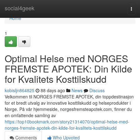
Home
social4geek
Togg
navi
Home
1
Optimal Helse med NORGES
FREMSTE APOTEK: Din Kilde
for Kvalitets Kosttilskudd
kobisljn864825
88 days ago
News
Discuss
Velkommen til NORGES FREMSTE APOTEK, din toppdestinasjon
for et bredt utvalg av innovative kosttilskudd og helseprodukter i
Norge. På vår hjemmeside, norgesfremsteapotek.com, finner du
en omfattende samling av
https://top10bookmark.com/story21314070/optimal-helse-med-
norges-fremste-apotek-din-kilde-for-kvalitets-kosttilskudd
Comments
Who Upvoted