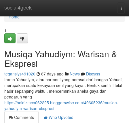
Home
social4geek
Togg
navi
Home
1
Musiqa Yahudiym: Warisan &
Ekspresi
teganslys491020
87 days ago
News
Discuss
Irama Yahudiym, atau harmoni yang berasal dari bangsa Yahudi,
merupakan suatu kekayaan seni yang kaya . Bentuk seni ini telah
hadir sepanjang waktu , mencerminkan aneka gaya dan
pengaruh yang
https://heidizmco062225.bloggerswise.com/49605236/musiqa-
yahudiym-warisan-ekspresi
Comments
Who Upvoted