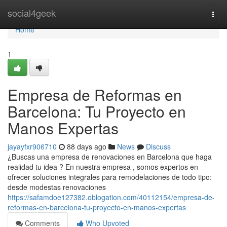
Home
social4geek
Togg
navi
Home
1
Empresa de Reformas en
Barcelona: Tu Proyecto en
Manos Expertas
jayayfxr906710
88 days ago
News
Discuss
¿Buscas una empresa de renovaciones en Barcelona que haga
realidad tu idea ? En nuestra empresa , somos expertos en
ofrecer soluciones integrales para remodelaciones de todo tipo:
desde modestas renovaciones
https://safamdoe127382.oblogation.com/40112154/empresa-de-
reformas-en-barcelona-tu-proyecto-en-manos-expertas
Comments
Who Upvoted