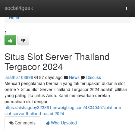
Home
social4geek
Togg
navi
Home
1
Situs Slot Server Thailand
Tergacor 2024
larafhla108896
87 days ago
News
Discuss
Mencari pengalaman bermain yang tak terlupakan di dunia slot
online ? Situs Slot Server Thailand Tergacor 2024 adalah pilihan
yang paling jitu untuk Anda. Kami menawarkan deretan
permainan slot dengan
https://aishagqby323861.newbigblog.com/48040457/platform-
slot-server-thailand-resmi-2024
Comments
Who Upvoted