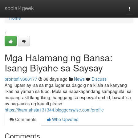
Home
social4geek
Togg
navi
Home
1
Mga Halamang ng Bansa:
Isang Biyahe sa Saysay
brontefllv606177
86 days ago
News
Discuss
Ang lupain ay isa sa mga lugar sa daigdig na kilala sa kanyang
likas na yaman sa tubo. Mula sa napakagandang sampaguita, sa
mapang-akit ilang-ilang, hanggang sa espesyal orchid, bawat isa
ay nag-aalok ng kaunti piraso
https://ihannahsta131344.bloggerswise.com/profile
Comments
Who Upvoted
Comments