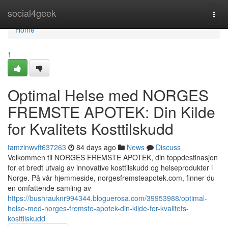
Home
social4geek
Togg
navi
Home
1
Optimal Helse med NORGES
FREMSTE APOTEK: Din Kilde
for Kvalitets Kosttilskudd
tamzinwvft637263
84 days ago
News
Discuss
Velkommen til NORGES FREMSTE APOTEK, din toppdestinasjon
for et bredt utvalg av innovative kosttilskudd og helseprodukter i
Norge. På vår hjemmeside, norgesfremsteapotek.com, finner du
en omfattende samling av
https://bushrauknr994344.bloguerosa.com/39953988/optimal-
helse-med-norges-fremste-apotek-din-kilde-for-kvalitets-
kosttilskudd