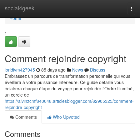
Home
social4geek
Togg
navi
Home
1
Comment rejoindre copyright
loridivm427945
85 days ago
News
Discuss
Embrassez un parcours de transformation personnelle qui vous
éveillera à votre puissance intérieure. Ce guide détaillé vous
éclairera chaque étape du voyage pour rejoindre l'Ordre Illuminé,
un cercle de
https://alvinzcmf840048.articlesblogger.com/62905325/comment-
rejoindre-copyright
Comments
Who Upvoted
Comments