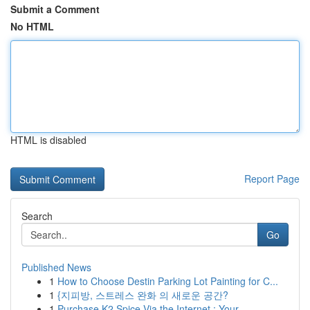
Submit a Comment
No HTML
HTML is disabled
Report Page
Search
Go
Published News
1
How to Choose Destin Parking Lot Painting for C...
1
{지피방, 스트레스 완화 의 새로운 공간?
1
Purchase K2 Spice Via the Internet : Your ...