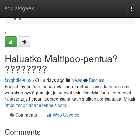
Home
social4geek
Togg
navi
Home
1
Haluatko Maltipoo-pentua?
????????
fayqhdl490625
88 days ago
News
Discuss
Pääset löytämään ihanaa Maltipoo-pentua! Tässä kohdassa on
valikoima hyviä pentuja, jotka ovat valmiina. Maltipoo-koirat ovat
rakastettuja heidän luonteensa ja kaunis ulkonäkönsä takia. Mikäli
https://sophiabanekennels.com/
Comments
Who Upvoted
Comments