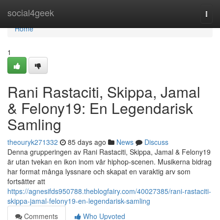
Home
social4geek
Togg
navi
Home
1
Rani Rastaciti, Skippa, Jamal
& Felony19: En Legendarisk
Samling
theouryk271332
85 days ago
News
Discuss
Denna grupperingen av Rani Rastaciti, Skippa, Jamal & Felony19
är utan tvekan en ikon inom vår hiphop-scenen. Musikerna bidrag
har format många lyssnare och skapat en varaktig arv som
fortsätter att
https://agnesifds950788.theblogfairy.com/40027385/rani-rastaciti-
skippa-jamal-felony19-en-legendarisk-samling
Comments
Who Upvoted