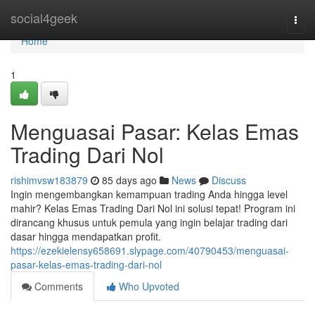
Home
social4geek
Togg
navi
Home
1
Menguasai Pasar: Kelas Emas
Trading Dari Nol
rishimvsw183879
85 days ago
News
Discuss
Ingin mengembangkan kemampuan trading Anda hingga level
mahir? Kelas Emas Trading Dari Nol ini solusi tepat! Program ini
dirancang khusus untuk pemula yang ingin belajar trading dari
dasar hingga mendapatkan profit.
https://ezekielensy658691.slypage.com/40790453/menguasai-
pasar-kelas-emas-trading-dari-nol
Comments
Who Upvoted