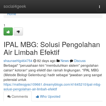
Home
social4geek
Togg
navi
Home
1
IPAL MBG: Solusi Pengolahan
Air Limbah Efektif
shaunaehlg464754
82 days ago
News
Discuss
Berbagai" "perusahaan kini "membutuhkan sistem" pengolahan
cairan" kotoran" yang efektif dan ramah lingkungan. "IPAL MBG
(Metode Biologi Gelembung) hadir sebagai "jawaban yang sangat
potensial untuk
https://matteogysc109661.dreamyblogs.com/41645210/ipal-mbg-
solusi-pengolahan-air-limbah-efektif
Comments
Who Upvoted