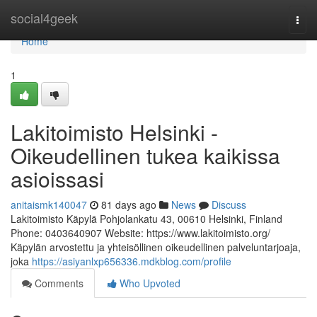
Home
social4geek
Togg
navi
Home
1
Lakitoimisto Helsinki -
Oikeudellinen tukea kaikissa
asioissasi
anitaismk140047
81 days ago
News
Discuss
Lakitoimisto Käpylä Pohjolankatu 43, 00610 Helsinki, Finland
Phone: 0403640907 Website: https://www.lakitoimisto.org/
Käpylän arvostettu ja yhteisöllinen oikeudellinen palveluntarjoaja,
joka
https://asiyanlxp656336.mdkblog.com/profile
Comments
Who Upvoted