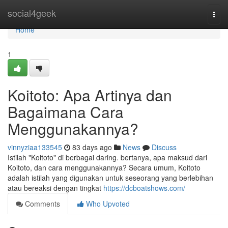
Home
social4geek
Togg
navi
Home
1
Koitoto: Apa Artinya dan
Bagaimana Cara
Menggunakannya?
vinnyziaa133545
83 days ago
News
Discuss
Istilah "Koitoto" di berbagai daring. bertanya, apa maksud dari
Koitoto, dan cara menggunakannya? Secara umum, Koitoto
adalah istilah yang digunakan untuk seseorang yang berlebihan
atau bereaksi dengan tingkat
https://dcboatshows.com/
Comments
Who Upvoted