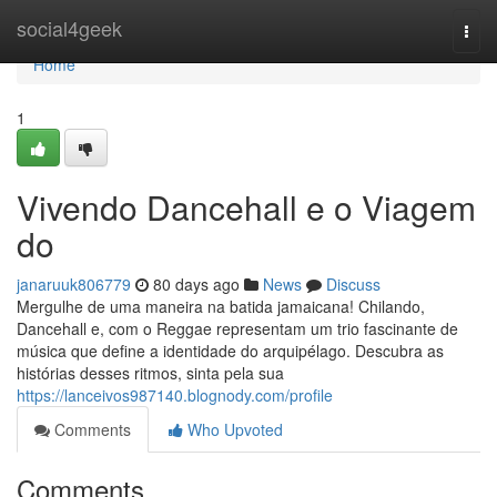
Home
social4geek
Togg
navi
Home
1
Vivendo Dancehall e o Viagem
do
janaruuk806779
80 days ago
News
Discuss
Mergulhe de uma maneira na batida jamaicana! Chilando,
Dancehall e, com o Reggae representam um trio fascinante de
música que define a identidade do arquipélago. Descubra as
histórias desses ritmos, sinta pela sua
https://lanceivos987140.blognody.com/profile
Comments
Who Upvoted
Comments