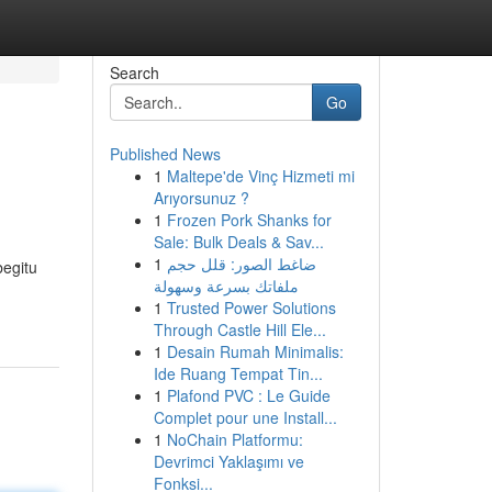
Search
Go
Published News
1
Maltepe'de Vinç Hizmeti mi
Arıyorsunuz ?
1
Frozen Pork Shanks for
Sale: Bulk Deals & Sav...
1
ضاغط الصور: قلل حجم
begitu
ملفاتك بسرعة وسهولة
1
Trusted Power Solutions
Through Castle Hill Ele...
1
Desain Rumah Minimalis:
Ide Ruang Tempat Tin...
1
Plafond PVC : Le Guide
Complet pour une Install...
1
NoChain Platformu:
Devrimci Yaklaşımı ve
Fonksi...