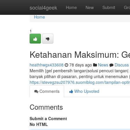
Home
social4geek
Home
New
Submit
Gr
Home
1
Ketahanan Maksimum: Gel
heathhwgx433608
78 days ago
News
Discuss
Memilih {gel pembersih tangan|solusi pencuci tangan|
banyak pilihan di pasaran, penting untuk menemukan {
https://stevegzsu207976.suomiblog.com/tampilan-opti
Comments
Who Upvoted
Comments
Submit a Comment
No HTML