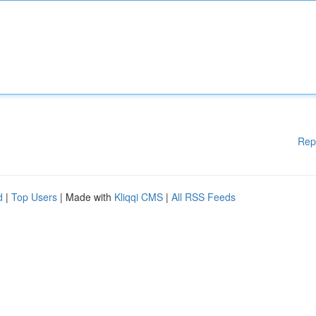
Rep
d
|
Top Users
| Made with
Kliqqi CMS
|
All RSS Feeds