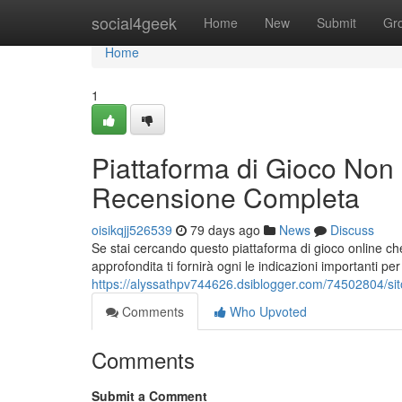
Home
social4geek
Home
New
Submit
Gr
Home
1
Piattaforma di Gioco Non
Recensione Completa
oisikqjj526539
79 days ago
News
Discuss
Se stai cercando questo piattaforma di gioco online c
approfondita ti fornirà ogni le indicazioni importanti per
https://alyssathpv744626.dsiblogger.com/74502804/sito
Comments
Who Upvoted
Comments
Submit a Comment