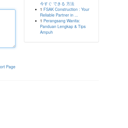
今すぐ できる 方法
1
FSAK Construction : Your
Reliable Partner in ...
1
Perangsang Wanita:
Panduan Lengkap & Tips
Ampuh
ort Page