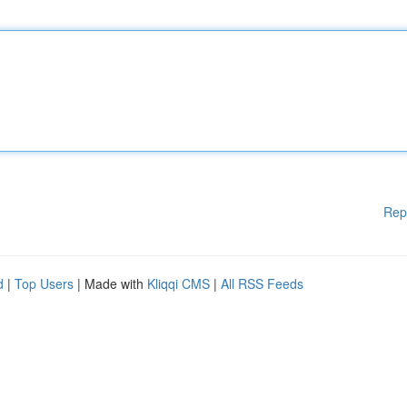
Rep
d
|
Top Users
| Made with
Kliqqi CMS
|
All RSS Feeds