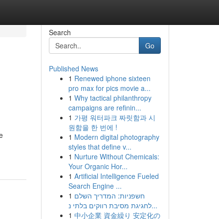
Search
Go
Published News
1
Renewed iphone sixteen
pro max for pics movie a...
1
Why tactical philanthropy
campaigns are refinin...
1
가평 워터파크 짜릿함과 시
원함을 한 번에 !
e
1
Modern digital photography
styles that define v...
1
Nurture Without Chemicals:
Your Organic Hor...
1
Artificial Intelligence Fueled
Search Engine ...
1
חשפניות: המדריך השלם
לחגיגת מסיבת רווקים בלתי נ...
1
中小企業 資金繰り 安定化の