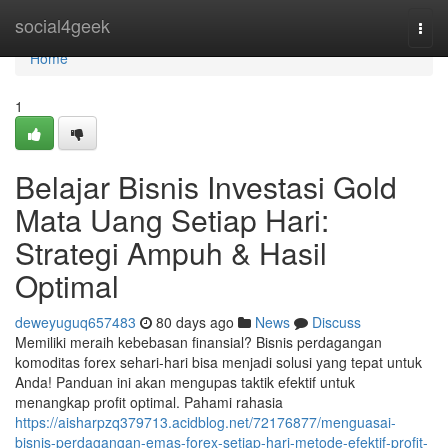
Home
social4geek
Togg
navi
Home
1
Belajar Bisnis Investasi Gold
Mata Uang Setiap Hari:
Strategi Ampuh & Hasil
Optimal
deweyuguq657483
80 days ago
News
Discuss
Memiliki meraih kebebasan finansial? Bisnis perdagangan
komoditas forex sehari-hari bisa menjadi solusi yang tepat untuk
Anda! Panduan ini akan mengupas taktik efektif untuk
menangkap profit optimal. Pahami rahasia
https://aisharpzq379713.acidblog.net/72176877/menguasai-
bisnis-perdagangan-emas-forex-setiap-hari-metode-efektif-profit-