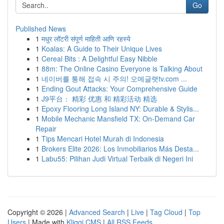
Go
Published News
1
मधुर लॉटरी संपूर्ण माहिती आणि रहस्ये
1
Koalas: A Guide to Their Unique Lives
1
Cereal Bits : A Delightful Easy Nibble
1
88m: The Online Casino Everyone is Talking About
1
네이버를 통해 접속 시 주의! 오메글랫tv.com ...
1
Ending Gout Attacks: Your Comprehensive Guide
1
J9平台： 精彩 优惠 和 精彩活动 精选
1
Epoxy Flooring Long Island NY: Durable & Stylis...
1
Mobile Mechanic Mansfield TX: On-Demand Car
Repair
1
Tips Mencari Hotel Murah di Indonesia
1
Brokers Elite 2026: Los Inmobiliarios Más Desta...
1
Labu55: Pilihan Judi Virtual Terbaik di Negeri Ini
Copyright © 2026 |
Advanced Search
|
Live
|
Tag Cloud
|
Top
Users
| Made with
Kliqqi CMS
|
All RSS Feeds