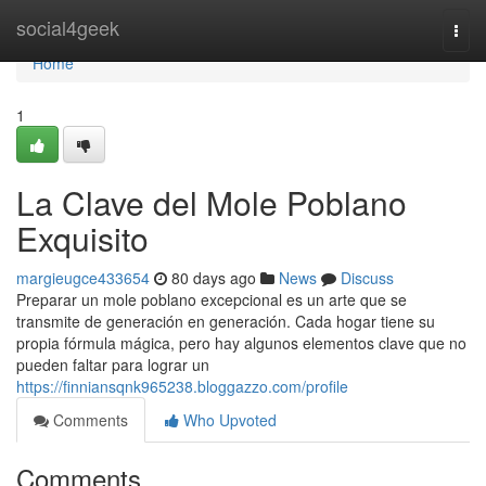
Home
social4geek
Togg
navi
Home
1
La Clave del Mole Poblano
Exquisito
margieugce433654
80 days ago
News
Discuss
Preparar un mole poblano excepcional es un arte que se
transmite de generación en generación. Cada hogar tiene su
propia fórmula mágica, pero hay algunos elementos clave que no
pueden faltar para lograr un
https://finniansqnk965238.bloggazzo.com/profile
Comments
Who Upvoted
Comments