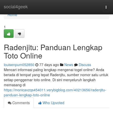
Home
social4geek
Togg
navi
Home
1
Radenjitu: Panduan Lengkap
Toto Online
louisenpum052850
77 days ago
News
Discuss
Mencari informasi paling lengkap mengenai togel online? Anda
berada di tempat yang tepat Radenjitu, sumber nomor satu untuk
setiap penggemar toto online. Di sini menyeluruh langkah
memasang di
https://monicavzqs454011.verybigblog.com/40213656/radenjitu-
panduan-lengkap-toto-online
Comments
Who Upvoted