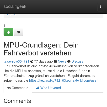
Home
social4geek
Togg
navi
Home
1
MPU-Grundlagen: Dein
Fahrverbot verstehen
tayavebw354791
77 days ago
News
Discuss
Ein Fahrverbot ist eine ernste Auswirkung von Verkehrsdelikten .
Um die MPU zu schaffen, musst du die Ursachen für dein
Führerscheinentzug gründlich verstehen . Es geht darum, zu
zeigen, dass die
https://keziasdkg782103.eqnextwiki.com/user
Comments
Who Upvoted
Comments