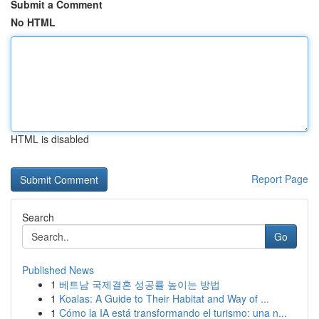
Submit a Comment
No HTML
HTML is disabled
Report Page
Search
Go
Published News
1
베트남 국제결혼 성공률 높이는 방법
1
Koalas: A Guide to Their Habitat and Way of ...
1
Cómo la IA está transformando el turismo: una n...