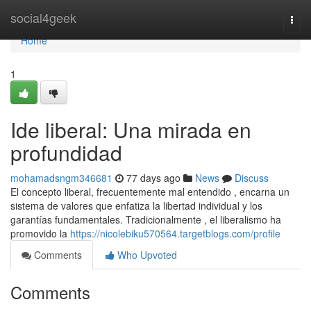
Home
social4geek
Togg
navi
Home
1
Ide liberal: Una mirada en
profundidad
mohamadsngm346681
77 days ago
News
Discuss
El concepto liberal, frecuentemente mal entendido , encarna un
sistema de valores que enfatiza la libertad individual y los
garantías fundamentales. Tradicionalmente , el liberalismo ha
promovido la
https://nicolebiku570564.targetblogs.com/profile
Comments
Who Upvoted
Comments