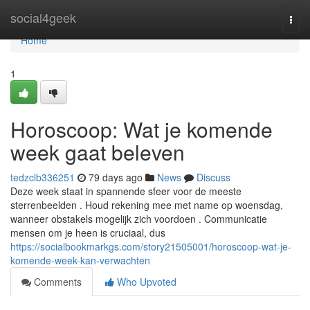
Home
social4geek
Togg
navi
Home
1
Horoscoop: Wat je komende
week gaat beleven
tedzclb336251
79 days ago
News
Discuss
Deze week staat in spannende sfeer voor de meeste
sterrenbeelden . Houd rekening mee met name op woensdag,
wanneer obstakels mogelijk zich voordoen . Communicatie
mensen om je heen is cruciaal, dus
https://socialbookmarkgs.com/story21505001/horoscoop-wat-je-
komende-week-kan-verwachten
Comments
Who Upvoted