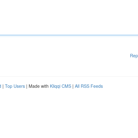
Rep
d
|
Top Users
| Made with
Kliqqi CMS
|
All RSS Feeds