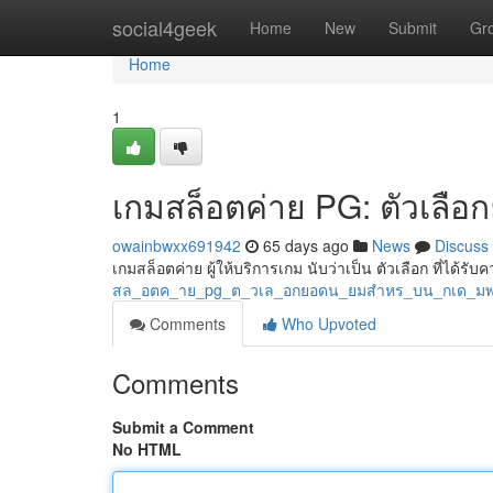
Home
social4geek
Home
New
Submit
Gr
Home
1
เกมสล็อตค่าย PG: ตัวเลือ
owainbwxx691942
65 days ago
News
Discuss
เกมสล็อตค่าย ผู้ให้บริการเกม นับว่าเป็น ตัวเลือก ที่ได้ร
สล_อตค_าย_pg_ต_วเล_อกยอดน_ยมสำหร_บน_กเด_ม
Comments
Who Upvoted
Comments
Submit a Comment
No HTML