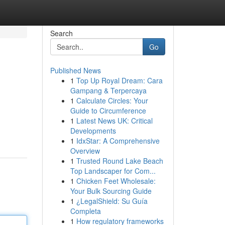
Search
Go
Published News
1
Top Up Royal Dream: Cara
Gampang & Terpercaya
1
Calculate Circles: Your
Guide to Circumference
1
Latest News UK: Critical
Developments
1
IdxStar: A Comprehensive
Overview
1
Trusted Round Lake Beach
Top Landscaper for Com...
1
Chicken Feet Wholesale:
Your Bulk Sourcing Guide
1
¿LegalShield: Su Guía
Completa
1
How regulatory frameworks