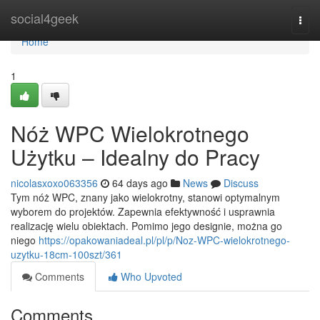
Home
social4geek
Togg
navi
Home
1
Nóż WPC Wielokrotnego
Użytku – Idealny do Pracy
nicolasxoxo063356
64 days ago
News
Discuss
Tym nóż WPC, znany jako wielokrotny, stanowi optymalnym
wyborem do projektów. Zapewnia efektywność i usprawnia
realizację wielu obiektach. Pomimo jego designie, można go
niego
https://opakowaniadeal.pl/pl/p/Noz-WPC-wielokrotnego-
uzytku-18cm-100szt/361
Comments
Who Upvoted
Comments