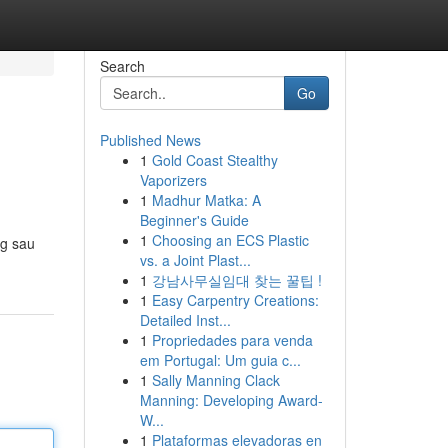
Search
Go
Published News
1
Gold Coast Stealthy
Vaporizers
1
Madhur Matka: A
Beginner's Guide
1
Choosing an ECS Plastic
ng sau
vs. a Joint Plast...
1
강남사무실임대 찾는 꿀팁 !
1
Easy Carpentry Creations:
Detailed Inst...
1
Propriedades para venda
em Portugal: Um guia c...
1
Sally Manning Clack
Manning: Developing Award-
W...
1
Plataformas elevadoras en