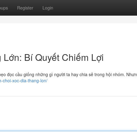
oups
Register
Login
 Lớn: Bí Quyết Chiếm Lợi
 mẹo đọc cầu giống những gì người ta hay chia sẻ trong hội nhóm. Như
h-choi-xoc-dia-thang-lon/