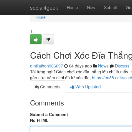
Home
social4geek
Home
New
Submit
Gr
Home
1
Cách Chơi Xóc Đĩa Thắng
emiliaihdh966697
64 days ago
News
Discuss
Tôi từng nghĩ Cách chơi xóc đĩa thắng lớn chỉ là mấy
gần nửa năm chơi đủ từ xóc đĩa,
https://ee88.cafe/cac
Comments
Who Upvoted
Comments
Submit a Comment
No HTML