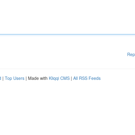
Rep
d
|
Top Users
| Made with
Kliqqi CMS
|
All RSS Feeds