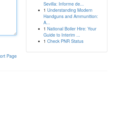
Sevilla: Informe de...
1
Understanding Modern
Handguns and Ammunition:
A...
1
National Boiler Hire: Your
Guide to Interim ...
1
Check PNR Status
ort Page