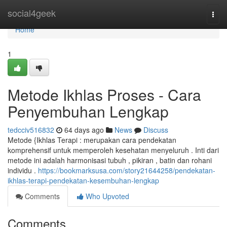
Home
social4geek
Togg
navi
Home
1
Metode Ikhlas Proses - Cara
Penyembuhan Lengkap
tedcciv516832
64 days ago
News
Discuss
Metode {Ikhlas Terapi : merupakan cara pendekatan
komprehensif untuk memperoleh kesehatan menyeluruh . Inti dari
metode ini adalah harmonisasi tubuh , pikiran , batin dan rohani
individu .
https://bookmarksusa.com/story21644258/pendekatan-
ikhlas-terapi-pendekatan-kesembuhan-lengkap
Comments
Who Upvoted
Comments