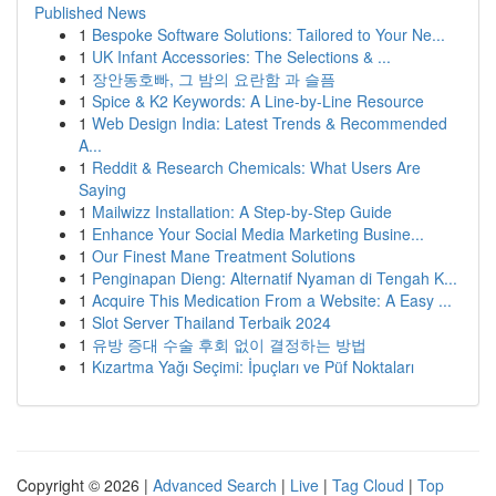
Published News
1
Bespoke Software Solutions: Tailored to Your Ne...
1
UK Infant Accessories: The Selections & ...
1
장안동호빠, 그 밤의 요란함 과 슬픔
1
Spice & K2 Keywords: A Line-by-Line Resource
1
Web Design India: Latest Trends & Recommended
A...
1
Reddit & Research Chemicals: What Users Are
Saying
1
Mailwizz Installation: A Step-by-Step Guide
1
Enhance Your Social Media Marketing Busine...
1
Our Finest Mane Treatment Solutions
1
Penginapan Dieng: Alternatif Nyaman di Tengah K...
1
Acquire This Medication From a Website: A Easy ...
1
Slot Server Thailand Terbaik 2024
1
유방 증대 수술 후회 없이 결정하는 방법
1
Kızartma Yağı Seçimi: İpuçları ve Püf Noktaları
Copyright © 2026 |
Advanced Search
|
Live
|
Tag Cloud
|
Top