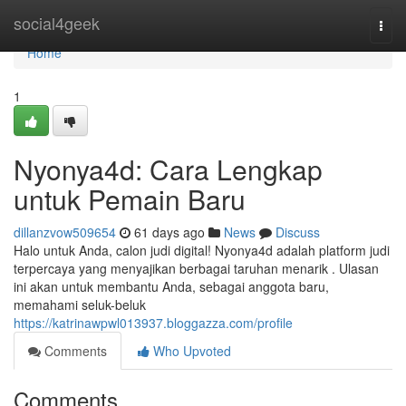
Home
social4geek
Togg
navi
Home
1
Nyonya4d: Cara Lengkap
untuk Pemain Baru
dillanzvow509654
61 days ago
News
Discuss
Halo untuk Anda, calon judi digital! Nyonya4d adalah platform judi
terpercaya yang menyajikan berbagai taruhan menarik . Ulasan
ini akan untuk membantu Anda, sebagai anggota baru,
memahami seluk-beluk
https://katrinawpwl013937.bloggazza.com/profile
Comments
Who Upvoted
Comments