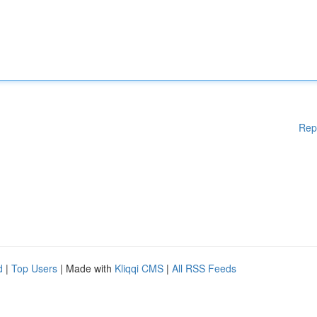
Rep
d
|
Top Users
| Made with
Kliqqi CMS
|
All RSS Feeds