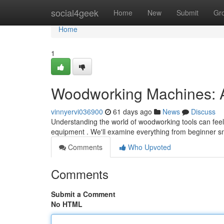
Home
social4geek
Home
New
Submit
Gr
Home
1
Woodworking Machines: A
vinnyervi036900
61 days ago
News
Discuss
Understanding the world of woodworking tools can feel 
equipment . We'll examine everything from beginner
Comments
Who Upvoted
Comments
Submit a Comment
No HTML