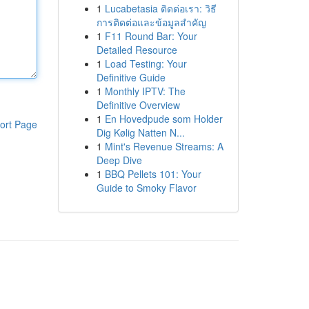
1
Lucabetasia ติดต่อเรา: วิธี
การติดต่อและข้อมูลสำคัญ
1
F11 Round Bar: Your
Detailed Resource
1
Load Testing: Your
Definitive Guide
1
Monthly IPTV: The
Definitive Overview
1
En Hovedpude som Holder
ort Page
Dig Kølig Natten N...
1
Mint's Revenue Streams: A
Deep Dive
1
BBQ Pellets 101: Your
Guide to Smoky Flavor