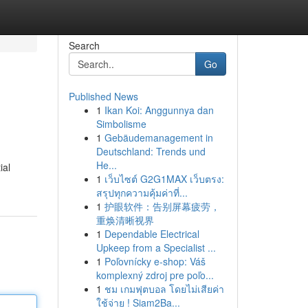
Search
Go
Published News
1
Ikan Koi: Anggunnya dan
Simbolisme
1
Gebäudemanagement in
Deutschland: Trends und
He...
ial
1
เว็บไซต์ G2G1MAX เว็บตรง:
สรุปทุกความคุ้มค่าที่...
1
护眼软件：告别屏幕疲劳，
重焕清晰视界
1
Dependable Electrical
Upkeep from a Specialist ...
1
Poľovnícky e-shop: Váš
komplexný zdroj pre poľo...
1
ชม เกมฟุตบอล โดยไม่เสียค่า
ใช้จ่าย ! Siam2Ba...