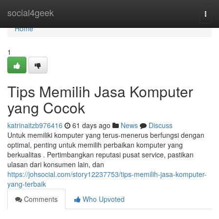
Home
social4geek
Togg
navi
Home
1
Tips Memilih Jasa Komputer
yang Cocok
katrinaitzb976416
61 days ago
News
Discuss
Untuk memiliki komputer yang terus-menerus berfungsi dengan
optimal, penting untuk memilih perbaikan komputer yang
berkualitas . Pertimbangkan reputasi pusat service, pastikan
ulasan dari konsumen lain, dan
https://johsocial.com/story12237753/tips-memilih-jasa-komputer-
yang-terbaik
Comments
Who Upvoted