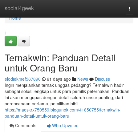
Home
social4geek
Togg
navi
Home
1
Ternakwin: Panduan Detail
untuk Orang Baru
elodiekmef567890
61 days ago
News
Discuss
Ingin menjalankan ternak unggas pedaging? Ternakwin hadir
sebagai solusi lengkap untuk para pemilik peternakan. Panduan
ini akan mengupas dengan detail seluruh unsur penting, dari
perencanaan pertama, pemilihan bibit
https://maeskrx750559.blogunok.com/41856755/ternakwin-
panduan-detail-untuk-orang-baru
Comments
Who Upvoted