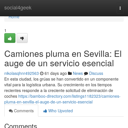
Home
social4geek
Togg
navi
Home
1
Camiones pluma en Sevilla: El
auge de un servicio esencial
nikolasqhnr492563
61 days ago
News
Discuss
En esta ciudad, los grúas se han convertido en un componente
vital para la logística urbana. Su crecimiento en los tiempos
recientes responde a la creciente solicitud de eliminación de
coches
https://bamboo-directory.com/listings1182323/camiones-
pluma-en-sevilla-el-auge-de-un-servicio-esencial
Comments
Who Upvoted
Comments