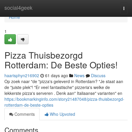
Home
social4geek
Togg
navi
Home
1
Pizza Thuisbezorgd
Rotterdam: De Beste Opties!
haarisphyn216902
61 days ago
News
Discuss
Op zoek naar "de "pizza's geleverd in Rotterdam? "Je staat aan
de "juiste plek"! "Er veel fantastische" pizzeria's welke de
lekkerste pizza's serveren . Denk aan" Italiaanse" varianten" en
https://bookmarkinginfo.com/story21487048/pizza-thuisbezorgd-
rotterdam-de-beste-opties
Comments
Who Upvoted
Comments