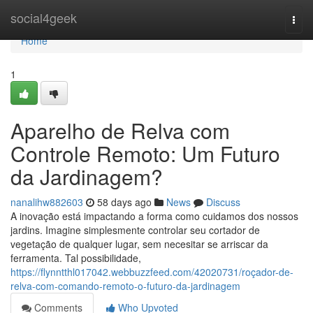
Home
social4geek
Togg
navi
Home
1
Aparelho de Relva com
Controle Remoto: Um Futuro
da Jardinagem?
nanalihw882603
58 days ago
News
Discuss
A inovação está impactando a forma como cuidamos dos nossos
jardins. Imagine simplesmente controlar seu cortador de
vegetação de qualquer lugar, sem necesitar se arriscar da
ferramenta. Tal possibilidade,
https://flynntthl017042.webbuzzfeed.com/42020731/roçador-de-
relva-com-comando-remoto-o-futuro-da-jardinagem
Comments
Who Upvoted