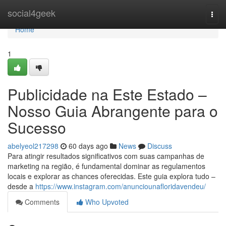
Home
social4geek
Togg
navi
Home
1
Publicidade na Este Estado –
Nosso Guia Abrangente para o
Sucesso
abelyeol217298
60 days ago
News
Discuss
Para atingir resultados significativos com suas campanhas de
marketing na região, é fundamental dominar as regulamentos
locais e explorar as chances oferecidas. Este guia explora tudo –
desde a
https://www.instagram.com/anunciounafloridavendeu/
Comments
Who Upvoted