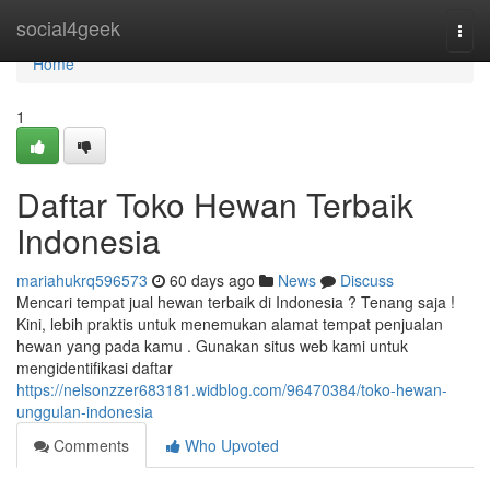
Home
social4geek
Togg
navi
Home
1
Daftar Toko Hewan Terbaik
Indonesia
mariahukrq596573
60 days ago
News
Discuss
Mencari tempat jual hewan terbaik di Indonesia ? Tenang saja !
Kini, lebih praktis untuk menemukan alamat tempat penjualan
hewan yang pada kamu . Gunakan situs web kami untuk
mengidentifikasi daftar
https://nelsonzzer683181.widblog.com/96470384/toko-hewan-
unggulan-indonesia
Comments
Who Upvoted