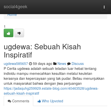
Home
social4geek
Togg
navi
Home
1
ugdewa: Sebuah Kisah
Inspiratif
ugdewa585657
59 days ago
News
Discuss
P Cerita ugdewa adalah sebuah teladan luar hebat tentang
individu mampu memecahkan kesulitan melalui keuletan
kerasnya dan kepercayaan yang tak pudar. Beliau menunjukkan
untuk masyarakat bahwa dengan jiwa perjuangan
https://jadaquhg259929.estate-blog.com/40463528/ugdewa-
sebuah-kisah-inspiratif
Comments
Who Upvoted