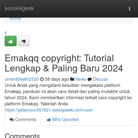
Home
social4geek
Togg
navi
Home
1
Emakqq copyright: Tutorial
Lengkap & Paling Baru 2024
umarddfw802320
58 days ago
News
Discuss
Untuk Anda yang mengalami kesulitan mengakses platform
Emakqq, panduan ini akan cara detail dan paling mutakhir untuk
tahun 2024. Kami memberikan informasi terkait cara copyright ke
platform Emakqq. Yakinlah Anda
https://jadamour397821.sasugawiki.com/user
Comments
Who Upvoted
Comments