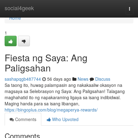
Home
social4geek
Togg
navi
Home
1
Fiesta ng Saya: Ang
Paligsahan
sashapqgb487744
56 days ago
News
Discuss
Sa taong ito, huwag palampasin ang nakakaaliw okasyon na
magsaya sa Selebrasyon ng Saya: Ang Paligsahan! Talagang
maghahatid ito ng napakaraming ligaya sa isang indibidwal.
Maging handa para sa isang libangan,
https://bingoplus.com/blog/megaperya-rewards/
Comments
Who Upvoted
Comments