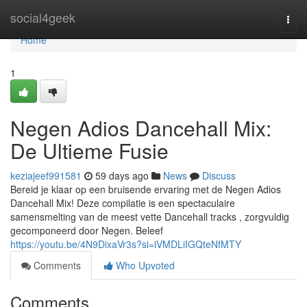
Home
social4geek
Togg
navi
Home
1
Negen Adios Dancehall Mix:
De Ultieme Fusie
keziajeef991581
59 days ago
News
Discuss
Bereid je klaar op een bruisende ervaring met de Negen Adios
Dancehall Mix! Deze compilatie is een spectaculaire
samensmelting van de meest vette Dancehall tracks , zorgvuldig
gecomponeerd door Negen. Beleef
https://youtu.be/4N9DixaVr3s?si=iVMDLiIGQteNfMTY
Comments
Who Upvoted
Comments