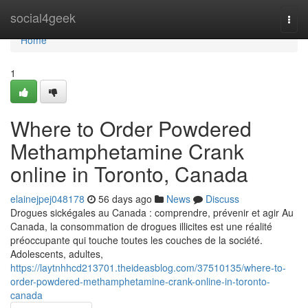
Home
social4geek
Togg
navi
Home
1
Where to Order Powdered
Methamphetamine Crank
online in Toronto, Canada
elainejpej048178
56 days ago
News
Discuss
Drogues sickégales au Canada : comprendre, prévenir et agir Au
Canada, la consommation de drogues illicites est une réalité
préoccupante qui touche toutes les couches de la société.
Adolescents, adultes,
https://laytnhhcd213701.theideasblog.com/37510135/where-to-
order-powdered-methamphetamine-crank-online-in-toronto-
canada