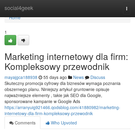
Home
social4geek
Togg
navi
Home
1
Marketing internetowy dla firm:
Kompleksowy przewodnik
mayajgca188938
55 days ago
News
Discuss
Skuteczny promocja cyfrowy dla biznesów wymaga poznania
obszernego planu. Niniejszy artykuł gruntownie opisuje
najważniejsze elementy , takie jak SEO dla Google,
sponsorowane kampanie w Google Ads
https://arranyuig921466.qodsblog.com/41880982/marketing-
internetowy-dla-firm-kompleksowy-przewodnik
Comments
Who Upvoted