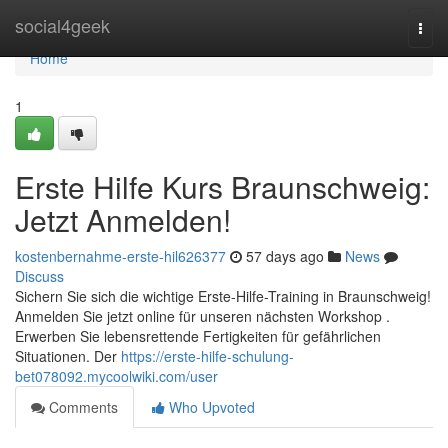
Home
social4geek
Togg
navi
Home
1
Erste Hilfe Kurs Braunschweig:
Jetzt Anmelden!
kostenbernahme-erste-hil626377
57 days ago
News
Discuss
Sichern Sie sich die wichtige Erste-Hilfe-Training in Braunschweig!
Anmelden Sie jetzt online für unseren nächsten Workshop .
Erwerben Sie lebensrettende Fertigkeiten für gefährlichen
Situationen. Der
https://erste-hilfe-schulung-
bet078092.mycoolwiki.com/user
Comments
Who Upvoted