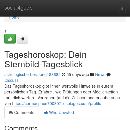
Home
social4geek
Togg
navi
Home
1
Tageshoroskop: Dein
Sternbild-Tagesblick
astrologische-beratung183682
55 days ago
News
Discuss
Das Tageshoroskop gibt Ihnen wertvolle Hinweise in eurem
persönlichen Tag. Erfahre , wie Prüfungen oder Möglichkeiten
{auf dich warten . Vertrauen {auf die Zeichen und erlaube euch
von
https://cormacpacn700807.losblogos.com/profile
Comments
Who Upvoted
Comments