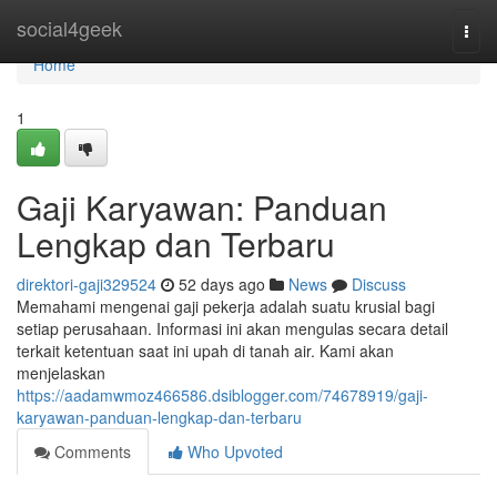
Home
social4geek
Togg
navi
Home
1
Gaji Karyawan: Panduan
Lengkap dan Terbaru
direktori-gaji329524
52 days ago
News
Discuss
Memahami mengenai gaji pekerja adalah suatu krusial bagi
setiap perusahaan. Informasi ini akan mengulas secara detail
terkait ketentuan saat ini upah di tanah air. Kami akan
menjelaskan
https://aadamwmoz466586.dsiblogger.com/74678919/gaji-
karyawan-panduan-lengkap-dan-terbaru
Comments
Who Upvoted