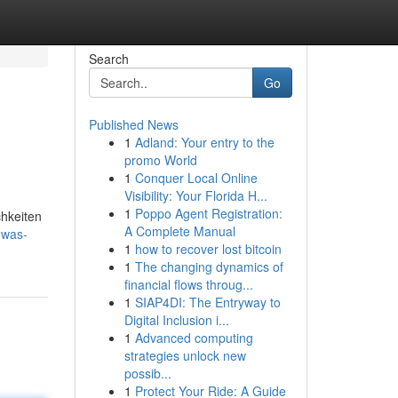
Search
Go
Published News
1
Adland: Your entry to the
promo World
1
Conquer Local Online
Visibility: Your Florida H...
1
Poppo Agent Registration:
chkeiten
A Complete Manual
-was-
1
how to recover lost bitcoin
1
The changing dynamics of
financial flows throug...
1
SIAP4DI: The Entryway to
Digital Inclusion i...
1
Advanced computing
strategies unlock new
possib...
1
Protect Your Ride: A Guide