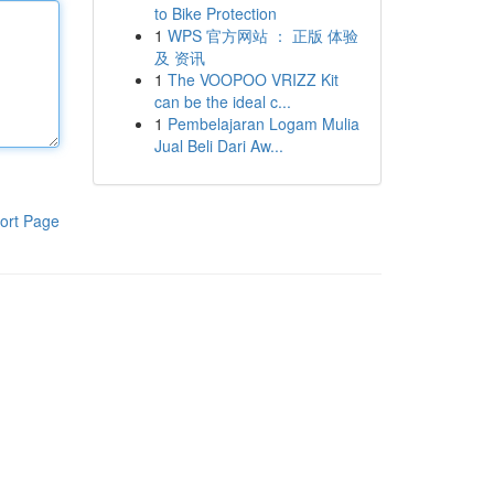
to Bike Protection
1
WPS 官方网站 ： 正版 体验
及 资讯
1
The VOOPOO VRIZZ Kit
can be the ideal c...
1
Pembelajaran Logam Mulia
Jual Beli Dari Aw...
ort Page