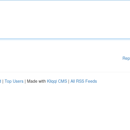
Rep
d
|
Top Users
| Made with
Kliqqi CMS
|
All RSS Feeds