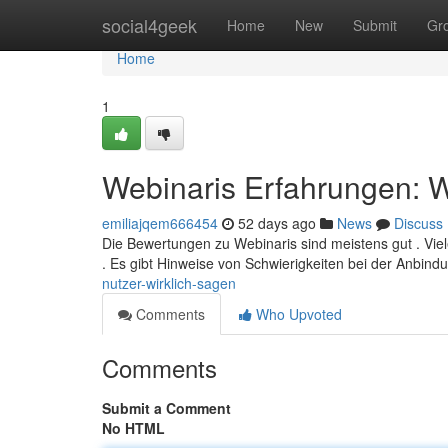
Home
social4geek
Home
New
Submit
Gr
Home
1
Webinaris Erfahrungen: W
emiliajqem666454
52 days ago
News
Discuss
Die Bewertungen zu Webinaris sind meistens gut . Viel
. Es gibt Hinweise von Schwierigkeiten bei der Anbind
nutzer-wirklich-sagen
Comments
Who Upvoted
Comments
Submit a Comment
No HTML